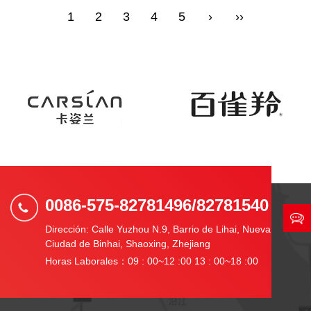
1
2
3
4
5
›
››
0086-575-82781496/82781540
Dirección: Calle Yuzhou N.9, Barrio de Lihai, Nueva
Ciudad de Binhai, Shaoxing, Zhejiang
Horas Laborales：09 : 00~12 :00 13 : 00~18 :00