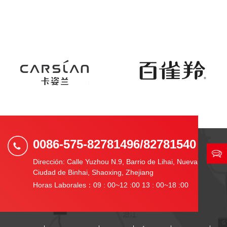
0086-575-82781496/82781540
Dirección: Calle Yuzhou N.9, Barrio de Lihai, Nueva
Ciudad de Binhai, Shaoxing, Zhejiang
Horas Laborales：09 : 00~12 :00 13 : 00~18 :00