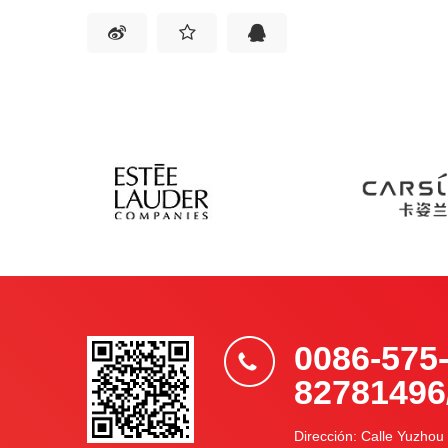
0086-575
82781496
Dirección: Calle Yuzhou 