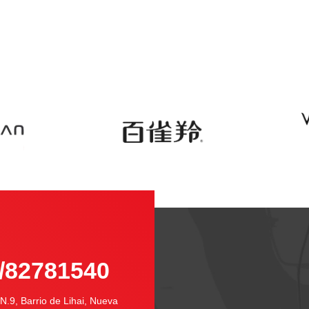
-
/82781540
N.9, Barrio de Lihai, Nueva