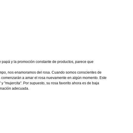
 y papá y la promoción constante de productos, parece que
l tiempo, nos enamoramos del rosa. Cuando somos conscientes de
gos comenzarán a amar el rosa nuevamente en algún momento. Este
y "mujercita". Por supuesto, su rosa favorito ahora es de baja
binación adecuada.