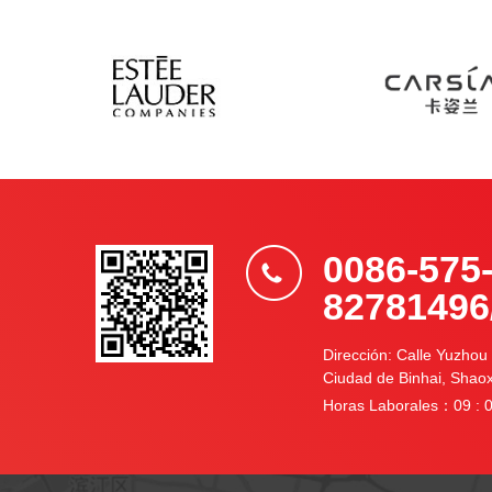
0086-575
82781496
Dirección: Calle Yuzhou 
Ciudad de Binhai, Shaox
Horas Laborales：09 : 0