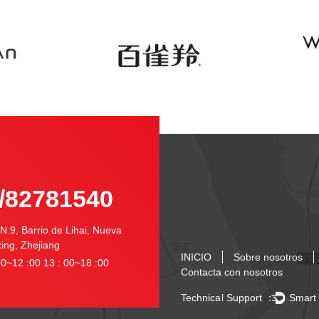
-
/82781540
N.9, Barrio de Lihai, Nueva
ing, Zhejiang
INICIO
Sobre nosotros
0~12 :00 13 : 00~18 :00
Contacta con nosotros
Technical Support ：
Smart