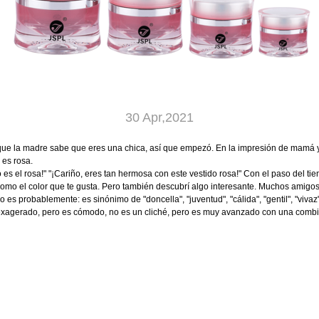
30 Apr,2021
a que la madre sabe que eres una chica, así que empezó. En la impresión de mamá
 es rosa.
o es el rosa!" "¡Cariño, eres tan hermosa con este vestido rosa!" Con el paso de
Como el color que te gusta. Pero también descubrí algo interesante. Muchos ami
 probablemente: es sinónimo de "doncella", "juventud", "cálida", "gentil", "vivaz" 
es exagerado, pero es cómodo, no es un cliché, pero es muy avanzado con una com