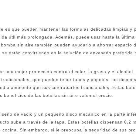
re es que pueden mantener las fórmulas delicadas limpias y pr
vida útil más prolongada. Además, puede usar hasta la última
con bomba sin aire también pueden ayudarlo a ahorrar espaci
re se están convirtiendo en la solución de envasado preferid
en una mejor protección contra el calor, la grasa y el alcohol
s tradicionales, que pueden tener tubos y popotes, los dispens
medio ambiente que sus contrapartes tradicionales. Estas bot
beneficios de las botellas sin aire valen el precio.
diseño de vacío y un pequeño disco mecánico en la parte infe
ducto sube a través de la tapa. Estas botellas dispensan 0,
 cocina. Sin embargo, si le preocupa la seguridad de sus pro