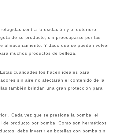
otegidas contra la oxidación y el deterioro.
 gota de su producto, sin preocuparse por las
o de almacenamiento. Y dado que se pueden volver
a para muchos productos de belleza.
. Estas cualidades los hacen ideales para
adores sin aire no afectarán el contenido de la
ellas también brindan una gran protección para
rior
. Cada vez que se presiona la bomba, el
2 ml de producto por bomba. Como son herméticos
ductos, debe invertir en botellas con bomba sin