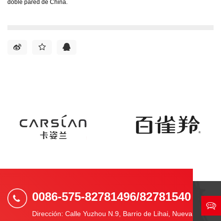
doble pared de China.
0086-575-82781496/82781540
Dirección: Calle Yuzhou N.9, Barrio de Lihai, Nueva