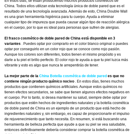
En estos días, se están produciendo muchos productos cosméticos de
China. Todos ellos utilizan esta tecnología única de doble pared que es el
resultado de una tecnología avanzada. Además de esto, China Double Wall
es una gran herramienta higiénica para tu cuerpo. Ayuda a eliminar
cualquier tipo de impureza que pueda causar algún tipo de reacción alérgica
en el cuerpo, por lo que es ideal para personas que sufren de alergias.
El frasco cosmético de doble pared de China está disponible en 3
variantes
. Puedes optar por comprarlo en el color blanco original o puedes
optar por conseguirlo en un color rojo que se conoce como rojo pasión.
Aunque los colores son diferentes, todos tienen el mismo propósito y es
darle a tu piel el brillo perfecto. El color rojo te ayuda a que tu piel luzca más
vibrante y esto es algo que nunca te arrepentirás de tener.
La mejor parte de la
China Botella cosmética de doble pared
es que no
contiene ningún producto químico nocivo
. En estos días, tienes muchos
productos que contienen químicos artificiales. Aunque estos químicos no
tienen efectos secundarios, se sabe que tienen algunos efectos negativos en
el cuerpo. Por lo tanto, si desea mantener su salud, siempre debe optar por
productos que estén hechos de ingredientes naturales y la botella cosmética
de doble pared de China es un ejemplo de un producto que está hecho de
ingredientes naturales y, sin embargo, es capaz de proporcionarle el impulso
de rejuvenecimiento que tanto necesita. En resumen, si está buscando una
herramienta de belleza perfecta que ayude a que su piel se vea saludable,
entonces definitivamente debería considerar comprar la botella cosmética de